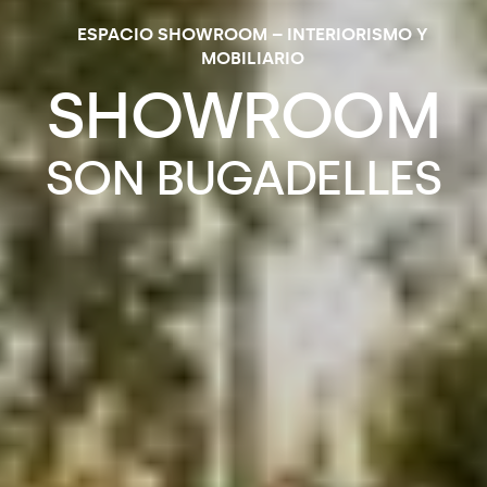
ESPACIO SHOWROOM – INTERIORISMO Y
MOBILIARIO
SHOWROOM
SON
BUGADELLES