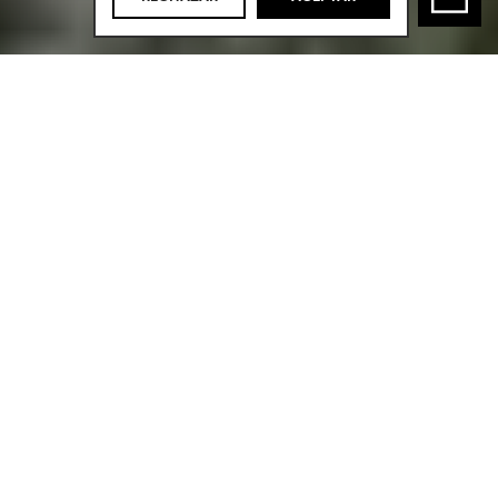
Cinco villas
que
proyectan lujo en
cada rincón.
01
PROMOTOR
Bacco Properties