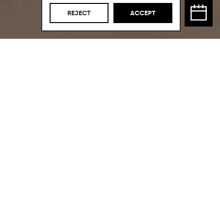
REJECT
ACCEPT
Möbel- und
Innenarchitekturproje
Unsere Möbelstücke stehen mit
den
Räumlichkeiten im Dialog,
und
entwickeln dadurch stilistische und
funktionale Formeln, mit denen das
Beste der internationalen Marken mit
unserem mediterranen Touch und