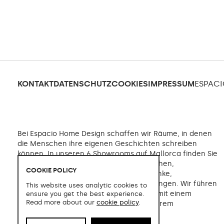
KONTAKT
DATENSCHUTZ
COOKIES
IMPRESSUM
ESPACI
Bei Espacio Home Design schaffen wir Räume, in denen
die Menschen ihre eigenen Geschichten schreiben
können. In unseren 6 Showrooms auf Mallorca finden Sie
alle Möglichkeiten in den Bereichen Küchen,
COOKIE POLICY
Badezimmer, Beleuchtung, Kleiderschränke,
Garderoben, Möbel, Türen und Verkleidungen. Wir führen
This website uses analytic cookies to
umfassende Inneneinrichtungsprojekte mit einem
ensure you get the best experience.
Read more about our
cookie policy
.
erstklassigen Design durch, das mit unserem
mediterranen Touch verschmilzt.