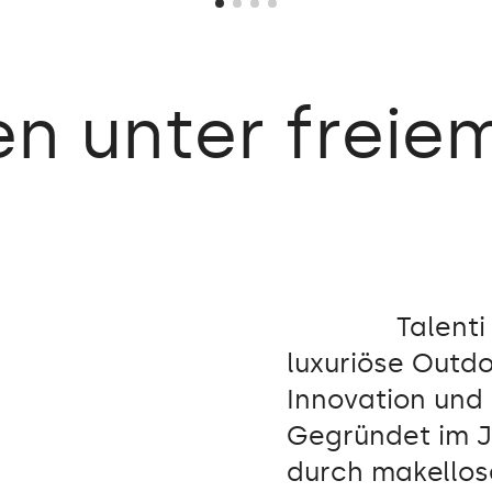
en
unter
freie
Talenti
luxuriöse Outdo
Innovation und
Gegründet im J
durch makello