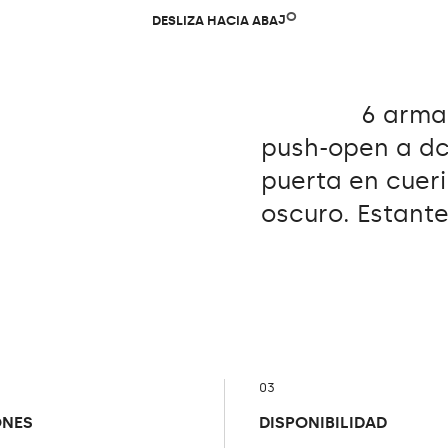
D
E
S
L
I
Z
A
H
A
C
I
A
A
B
A
J
O
6 arma
push-open a dch
puerta en cueri
oscuro. Estantes
03
ONES
DISPONIBILIDAD