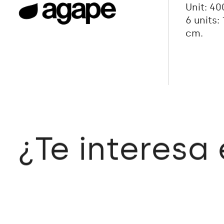
Unit: 40
6 units:
cm.
¿Te interesa