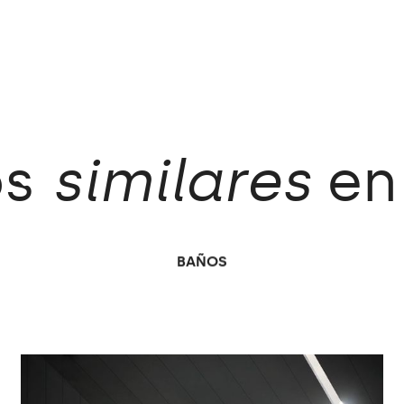
os
similares
en
BAÑOS