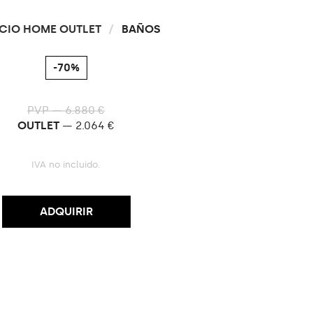
CIO HOME OUTLET
/
BAÑOS
-70%
PVP — 6.880 €
OUTLET
— 2.064 €
IVA no incluido.
ADQUIRIR