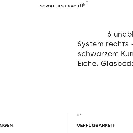
S
C
R
O
L
L
E
N
S
I
E
N
A
C
H
U
N
T
E
N
6 unab
System rechts - 
schwarzem Kuns
Eiche. Glasböd
03
NGEN
VERFÜGBARKEIT