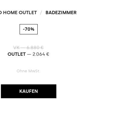
O HOME OUTLET
/
BADEZIMMER
-70%
VK — 6.880 €
OUTLET
— 2.064 €
Ohne MwSt.
KAUFEN