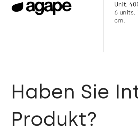
Unit: 40
6 units:
cm.
Haben Sie In
Produkt?