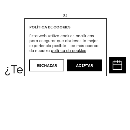
03
TRANSPORTE Y MONTAJE
POLÍTICA DE COOKIES
No incluídos.
Esta web utiliza cookies analíticas
para asegurar que obtienes la mejor
experiencia posible. Lee más acerca
de nuestra
política de cookies
.
¿Te interesa este
RECHAZAR
ACEPTAR
producto?
Aprovecha la oportunidad de
adquirir este producto con una rebaja