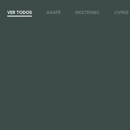
VER TODOS
AGAPE
MOLTENI&C
LIVING