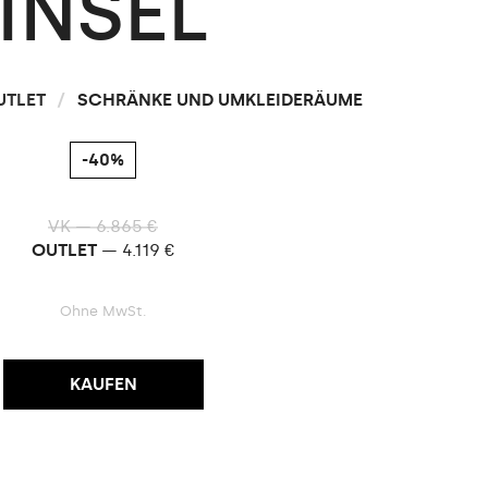
INSEL
UTLET
/
SCHRÄNKE UND UMKLEIDERÄUME
-40%
VK — 6.865 €
OUTLET
— 4.119 €
Ohne MwSt.
KAUFEN