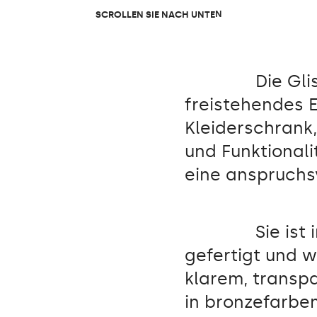
S
C
R
O
L
L
E
N
S
I
E
N
A
C
H
U
N
T
E
N
Die Gli
freistehendes 
Kleiderschrank
und Funktional
eine anspruchsv
Sie ist
gefertigt und w
klarem, transp
in bronzefarbe