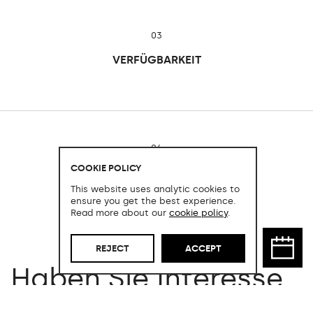
03
VERFÜGBARKEIT
04
COOKIE POLICY
TRANSPORT UND MONTAGE
This website uses analytic cookies to
Nicht enthalten.
ensure you get the best experience.
Read more about our
cookie policy
.
REJECT
ACCEPT
Haben Sie Interesse