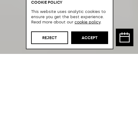
COOKIE POLICY
This website uses analytic cookies to
ensure you get the best experience.
Read more about our
cookie policy
.
REJECT
ACCEPT
Die Kombination, die
nie versagt.
Im Herzen des Stadtzentrums von
Palma befindet sich diese Küche aus
Eichenholz und Naturstein unserer