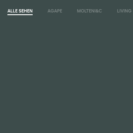
ALLE SEHEN
AGAPE
MOLTENI&C
LIVING